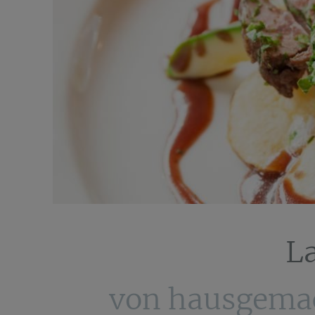
L
von hausgemac