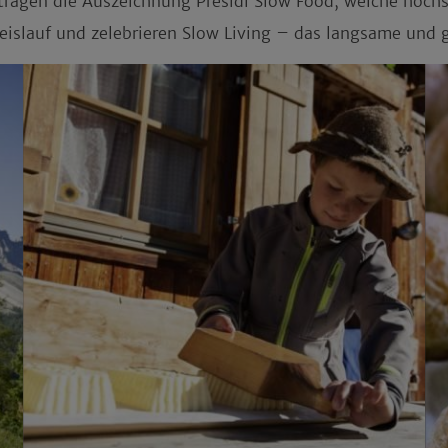
 tragen die Auszeichnung
Presidi Slow Food
, welche höch
eislauf und zelebrieren
Slow Living
– das langsame und g