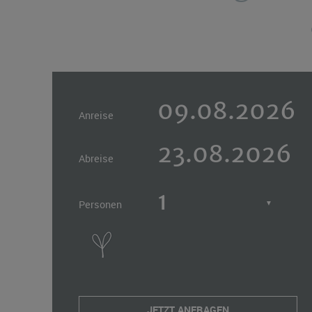
Anreise
Abreise
Personen
▼
JETZT ANFRAGEN