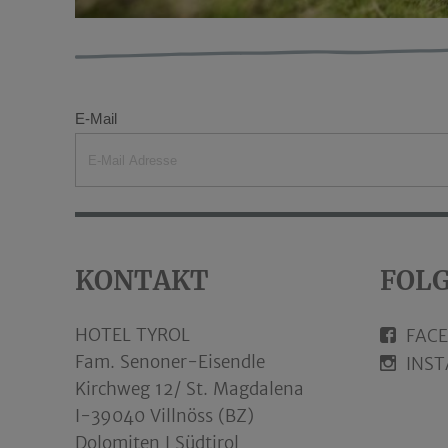
E-Mail
KONTAKT
FOLG
HOTEL TYROL
FAC
Fam. Senoner-Eisendle
INS
Kirchweg 12/ St. Magdalena
I-39040 Villnöss (BZ)
Dolomiten I Südtirol