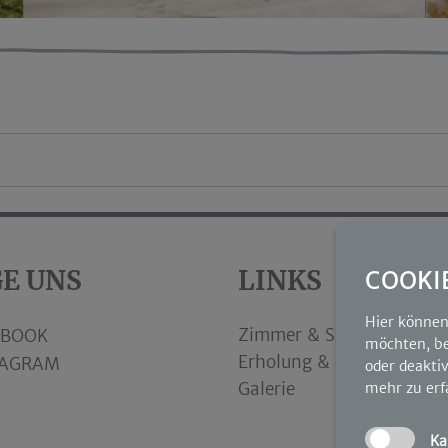
E UNS
LINKS
COOKI
Hier können 
Zimmer & Suiten
EBOOK
möchten, be
Erholung & Spa
TAGRAM
oder deaktiv
Galerie
mehr zu erf
Ka