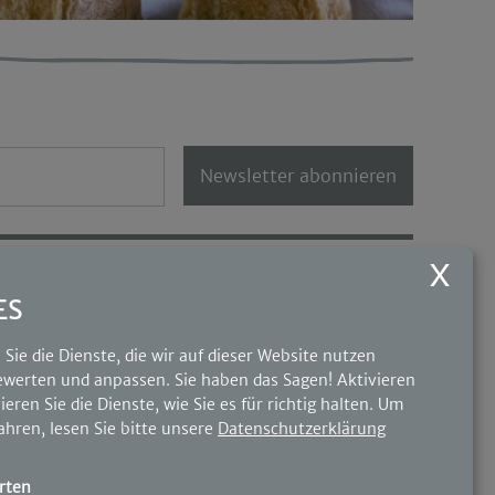
Newsletter abonnieren
UNSERE PARTNER
ES
Sie die Dienste, die wir auf dieser Website nutzen
werten und anpassen. Sie haben das Sagen! Aktivieren
ieren Sie die Dienste, wie Sie es für richtig halten.
Um
ahren, lesen Sie bitte unsere
Datenschutzerklärung
rten