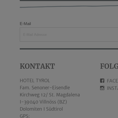
E-Mail
KONTAKT
FOLG
HOTEL TYROL
FAC
Fam. Senoner-Eisendle
INS
Kirchweg 12/ St. Magdalena
I-39040 Villnöss (BZ)
Dolomiten I Südtirol
GPS: