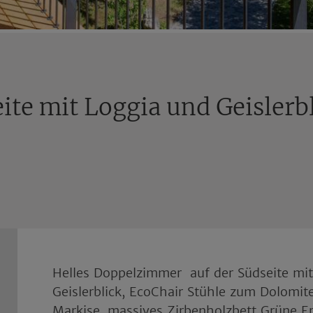
te mit Loggia und Geislerb
Helles Doppelzimmer auf der Südseite mit
Geislerblick, EcoChair Stühle zum Dolomi
Markise, massives Zirbenholzbett Grüne E