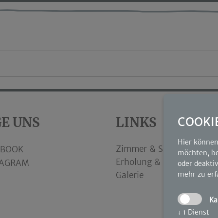
E UNS
LINKS
COOKI
Hier können 
Zimmer & Suiten
EBOOK
möchten, be
Erholung & Spa
TAGRAM
oder deaktiv
mehr zu erf
Galerie
Ka
↓
1
Dienst